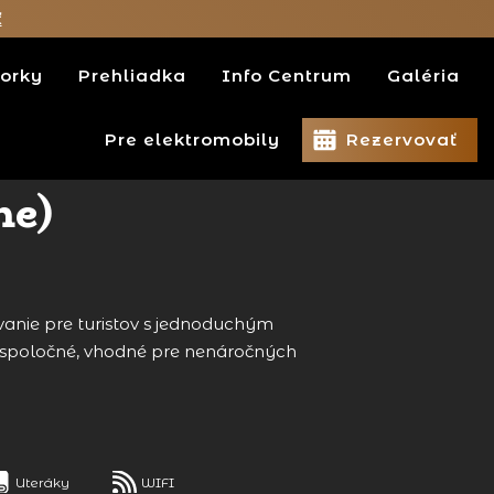
ť
orky
Prehliadka
Info Centrum
Galéria
Pre elektromobily
Rezervovať
ne)
nie pre turistov s jednoduchým
 spoločné, vhodné pre nenáročných
Uteráky
WIFI