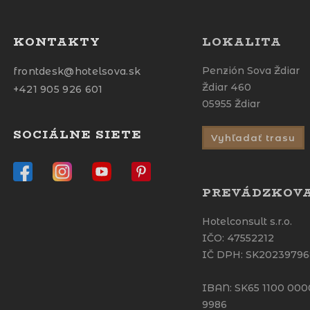
KONTAKTY
LOKALITA
Penzión Sova Ždiar
frontdesk@hotelsova.sk
Ždiar 460
+421 905 926 601
05955 Ždiar
SOCIÁLNE SIETE
Vyhľadať trasu
PREVÁDZKOV
Hotelconsult s.r.o.
IČO: 47552212
IČ DPH: SK2023979
IBAN: SK65 1100 00
9986