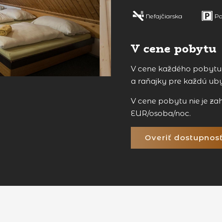
Nefajčiarska
Pa
V cene pobytu
V cene každého pobytu j
a raňajky pre každú ub
V cene pobytu nie je za
EUR/osoba/noc.
Overiť dostupnos