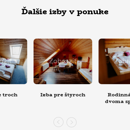
Ďalšie izby v ponuke
obraziť
Zobraziť
Z
pre štyroch
Rodinná izba s
Izba p
dvoma spálňami
k