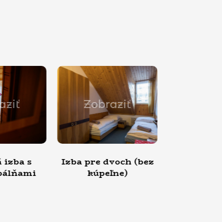
obraziť
Zobraziť
Z
re dvoch (bez
Izba pre troch (bez
Izba 
úpeľne)
kúpeľne)
(be