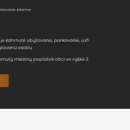
rkovanie zdarma
e zahrnuté ubytovanie, parkovanie, wifi
ytovanú osobu.
hrnutý miestny poplatok obci vo výške 2
ť