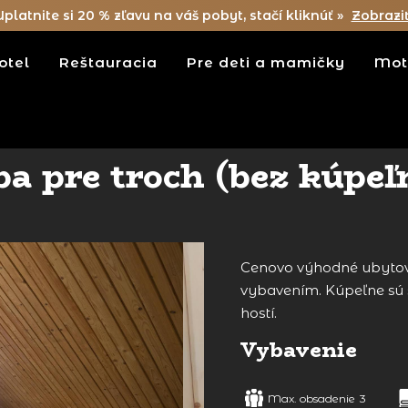
Uplatnite si 20 % zľavu na váš pobyt, stačí kliknúť »
Zobrazi
otel
Reštauracia
Pre deti a mamičky
Mot
ba pre troch (bez kúpeľ
Cenovo výhodné ubytova
vybavením. Kúpeľne sú
hostí.
Vybavenie
Max. obsadenie
3