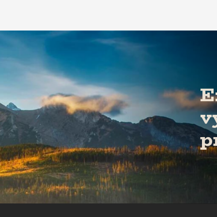
E
v
p