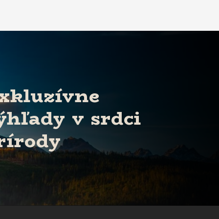
xkluzívne
ýhľady v srdci
rírody