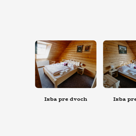
obraziť
Zobraziť
Z
 pre dvoch
Izba pre troch
Izba 