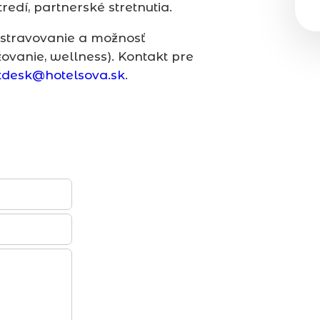
edí, partnerské stretnutia.
m, stravovanie a možnosť
žovanie, wellness). Kontakt pre
tdesk@hotelsova.sk
.