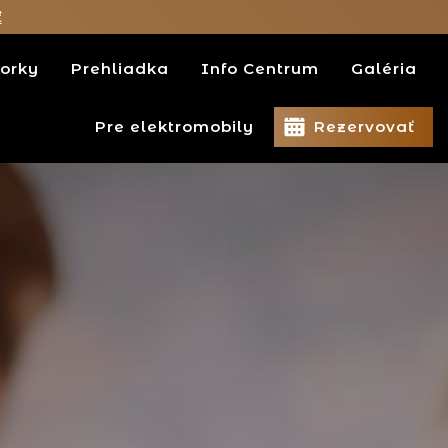
ť
orky
Prehliadka
Info Centrum
Galéria
Pre elektromobily
Rezervovať