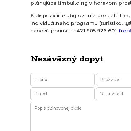
plánujúce tímbuilding v horskom prostr
K dispozícii je ubytovanie pre celý tí
individuálneho programu (turistika, ly
cenovú ponuku: +421 905 926 601,
fron
Nezáväzný dopyt