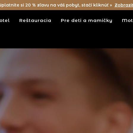
Uplatnite si 20 % zľavu na váš pobyt, stačí kliknúť »
Zobrazi
otel
Reštauracia
Pre deti a mamičky
Mot