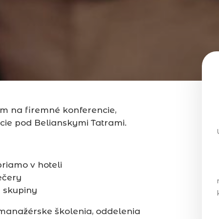
om na firemné konferencie,
cie pod Belianskymi Tatrami.
riamo v hoteli
ečery
 skupiny
manažérske školenia, oddelenia