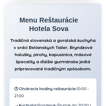
Menu Reštaurácie
Hotela Sova
Tradičná slovenská a goralská kuchyňa
v srdci Belianskych Tatier. Bryndzové
halušky, pirohy, kapustnica, mäsové
špecality a ďalšie gurmánske jedlá
pripravované tradičným spôsobom.
🕐 Otváracie hodiny reštaurácie:
10:00 -
21:00
🍳 Kuchyňa:
Pondelok-Štvrtok do 20:00 |